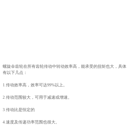
螺旋伞齿轮在所有齿轮传动中转动效率高，能承受的扭矩也大，具体
有以下几点：
1.传动效率高，效率可达99%以上。
2.传动范围较大，可用于减速或增速。
3.传动比是恒定的
4.速度及传递功率范围也很大。