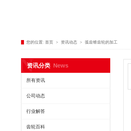
您的位置:
首页
>
资讯动态
>
弧齿锥齿轮的加工
N
资讯分类
News
所有资讯
公司动态
行业解答
齿轮百科