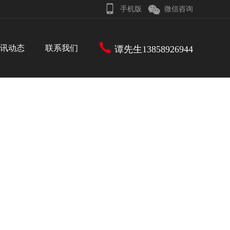


手机版
微信咨询

讯动态
联系我们
谭先生13858926944