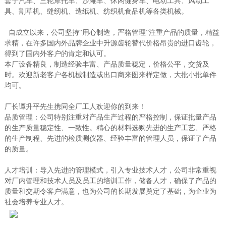
套于汽车、三轮摩托车、沙滩车、休闲健身车、电动工具、风动工
具、割草机、缝纫机、造纸机、纺织机食品机等各类机械。
自成立以来，公司坚持“用心制造，严格管理”注重产品的质量，精益
求精，在许多国内外品牌企业中升源齿轮替代价格昂贵的进口齿轮，
得到了国内外客户的肯定和认可。
本厂设备精良，制造经验丰富、产品质量稳定，价格公平，交货及
时。欢迎新老客户各机械制造或出口商来图来样定做，大批小批单件
均可。
厂长谭升平先生携同全厂工人欢迎你的到来！
品质管理：公司特别注重对产品生产过程的严格控制，保证批量产品
的生产质量稳定性、一致性。精心的材料选购先进的生产工艺、严格
的生产制程、先进的检质测仪器、经验丰富的管理人员，保证了产品
的质量。
人才培训：导入先进的管理模式，引入专业技术人才，公司非常重视
对厂内管理和技术人员及员工的培训工作，储备人才，确保了产品的
质量和交期令客户满意，也为公司的长期发展奠定了基础，为企业为
社会培养专业人才。