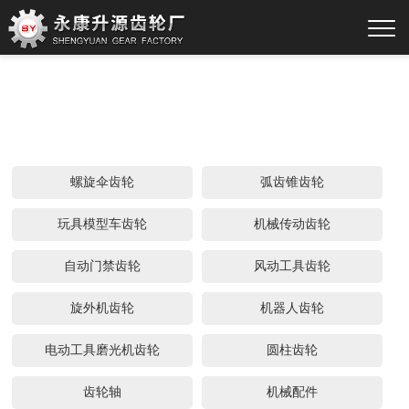
螺旋伞齿轮
弧齿锥齿轮
玩具模型车齿轮
机械传动齿轮
自动门禁齿轮
风动工具齿轮
旋外机齿轮
机器人齿轮
电动工具磨光机齿轮
圆柱齿轮
齿轮轴
机械配件