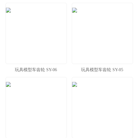
玩具模型车齿轮 SY-06
玩具模型车齿轮 SY-05