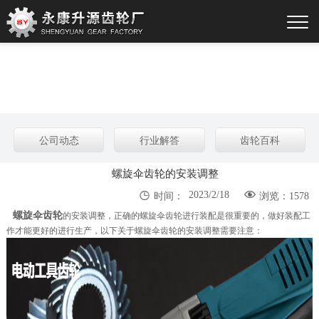
公司动态
行业解答
齿轮百科
螺旋伞齿轮的安装调整


2023/2/18
时间：
浏览：1578
螺旋伞齿轮
的安装调整，正确的螺旋伞齿轮进行装配是很重要的，做好装配工
作才能更好的进行生产，以下关于螺旋伞齿轮的安装调整需要注意：